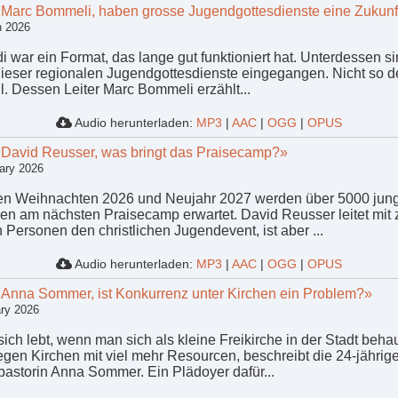
«Marc Bommeli, haben grosse Jugendgottesdienste eine Zukunf
h 2026
i war ein Format, das lange gut funktioniert hat. Unterdessen s
dieser regionalen Jugendgottesdienste eingegangen. Nicht so d
l. Dessen Leiter Marc Bommeli erzählt...
Audio herunterladen:
MP3
|
AAC
|
OGG
|
OPUS
«David Reusser, was bringt das Praisecamp?»
ary 2026
n Weihnachten 2026 und Neujahr 2027 werden über 5000 jun
n am nächsten Praisecamp erwartet. David Reusser leitet mit 
 Personen den christlichen Jugendevent, ist aber ...
Audio herunterladen:
MP3
|
AAC
|
OGG
|
OPUS
«Anna Sommer, ist Konkurrenz unter Kirchen ein Problem?»
ary 2026
sich lebt, wenn man sich als kleine Freikirche in der Stadt beha
gen Kirchen mit viel mehr Resourcen, beschreibt die 24-jährig
astorin Anna Sommer. Ein Plädoyer dafür...