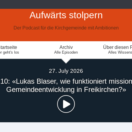
Aufwärts stolpern
Der Podcast für die Kirchgemeinde mit Ambitionen
tartseite
Archiv
Über diesen 
r geht's los
Alle Episoden
Alles Wissen
27. July 2026
10: «Lukas Blaser, wie funktioniert missio
Gemeindeentwicklung in Freikirchen?»