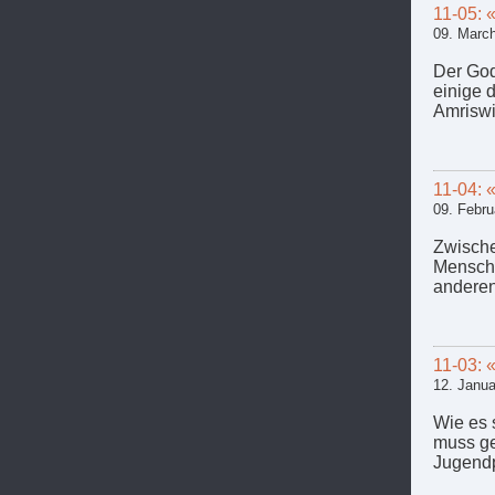
11-05: 
09. Marc
Der God
einige 
Amriswi
11-04: 
09. Febru
Zwische
Mensche
anderen
11-03: 
12. Janu
Wie es 
muss ge
Jugendp