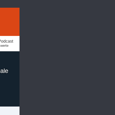
Podcast
swerte
nale