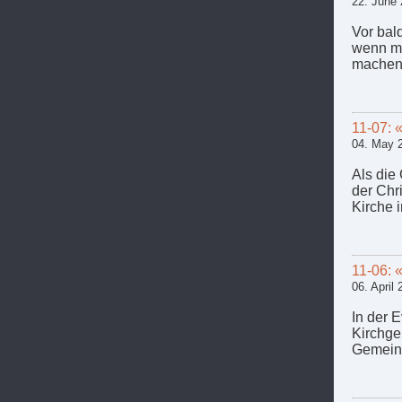
22. June
Vor bal
wenn ma
machen 
11-07: 
04. May 
Als die
der Chr
Kirche 
11-06: 
06. April
In der 
Kirchge
Gemeind