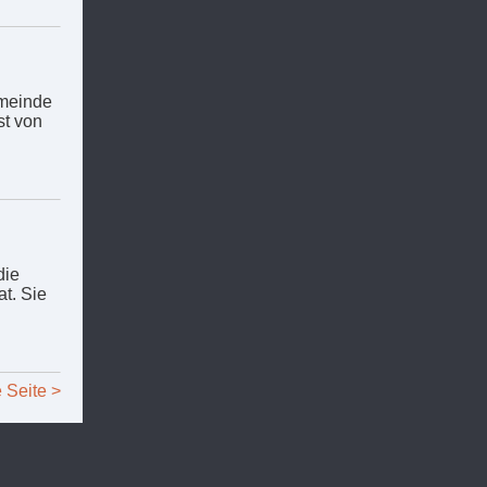
emeinde
st von
die
t. Sie
 Seite >