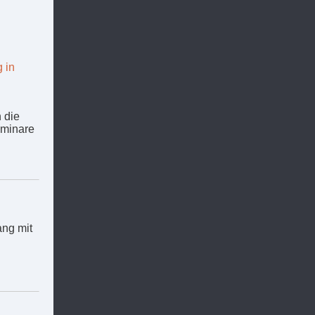
 in
 die
eminare
ang mit