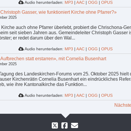
Audio herunterladen:
MP3
|
AAC
|
OGG
|
OPUS
«Christoph Gasser, wie funktioniert Kirche ohne Pfarrer?»
mber 2025
 Kirche auch ohne Pfarrer überlebt, probiert die Chrischona-G
heim seit sieben Jahren aus. Gemeindeleiter Christoph Gasser i
rster; er redet darum über den Wal...
Audio herunterladen:
MP3
|
AAC
|
OGG
|
OPUS
«Aufbrechen statt erstarren», mit Cornelia Busenhart
mber 2025
Tagung des Landeskirchen-Forums vom 25. Oktober 2025 hielt 
auser Kirchenrätin Cornelia Busenhart ein eindrückliches Refera
eb, wie ihre Kantonalkirche das Funktion...
Audio herunterladen:
MP3
|
AAC
|
OGG
|
OPUS
Nächste