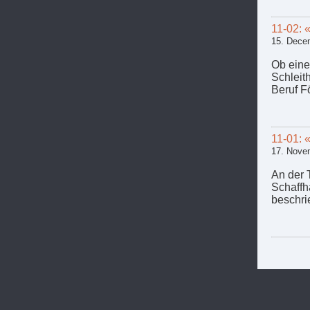
11-02: 
15. Dece
Ob eine
Schleit
Beruf Fö
11-01: 
17. Nove
An der 
Schaffh
beschri