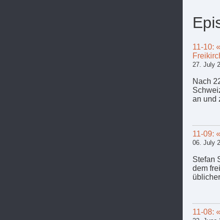
Epi
11-10: 
Freikir
27. July 
Nach 22
Schweiz
an und 
11-09: 
06. July 
Stefan 
dem fre
üblicher
11-08: 