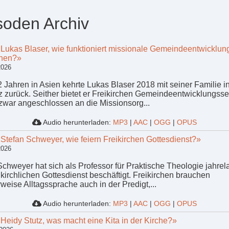
soden Archiv
«Lukas Blaser, wie funktioniert missionale Gemeindeentwicklung
chen?»
2026
 Jahren in Asien kehrte Lukas Blaser 2018 mit seiner Familie in
 zurück. Seither bietet er Freikirchen Gemeindeentwicklungss
zwar angeschlossen an die Missionsorg...
Audio herunterladen:
MP3
|
AAC
|
OGG
|
OPUS
«Stefan Schweyer, wie feiern Freikirchen Gottesdienst?»
2026
Schweyer hat sich als Professor für Praktische Theologie jahrel
ikirchlichen Gottesdienst beschäftigt. Freikirchen brauchen
weise Alltagssprache auch in der Predigt,...
Audio herunterladen:
MP3
|
AAC
|
OGG
|
OPUS
«Heidy Stutz, was macht eine Kita in der Kirche?»