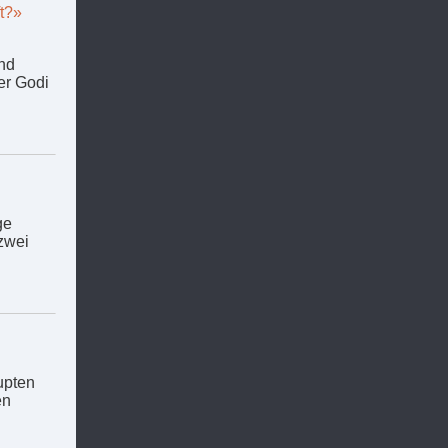
t?»
ind
er Godi
ge
zwei
upten
en