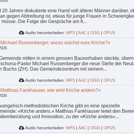
 2026
d 20 Jahren diskutierte eine Hand voll älterer Männer darüber, 
n gegen Abtreibung ist, etwas für junge Frauen in Schwierigke
müsse. Die Folge der Gespräche am fr...
Audio herunterladen:
MP3
|
AAC
|
OGG
|
OPUS
«Michael Russenberger, wieso wächst eure Kirche?»
2026
 Gemeinde mitten in einem grossen Bauvorhaben steckte, über
ischona-Pastor Michael Russenberger die neue Stelle der Neul
in Buchs (ZH). Das Gemeindezentrum mit seinem...
Audio herunterladen:
MP3
|
AAC
|
OGG
|
OPUS
«Matthias Fankhauser, wie wird Kirche anders?»
 2026
Evangelisch-methodistischen Kirche gibt es eine spezielle
meinde: «Kirche anders.» Matthias Fankhauser leitet den Berei
eentwicklung und Innovation, zu der «Kirche anders»...
Audio herunterladen:
MP3
|
AAC
|
OGG
|
OPUS