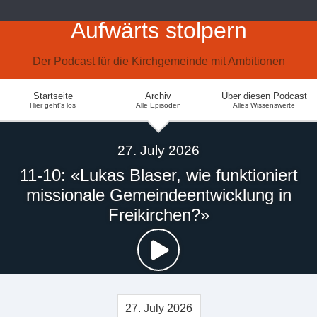
Aufwärts stolpern
Der Podcast für die Kirchgemeinde mit Ambitionen
Startseite
Archiv
Über diesen Podcast
Hier geht's los
Alle Episoden
Alles Wissenswerte
27. July 2026
11-10: «Lukas Blaser, wie funktioniert
missionale Gemeindeentwicklung in
Freikirchen?»
27. July 2026