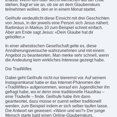
stehen, fragt er sie an, ob sie an dem Glaubenskurs
teilnehmen wollen, den er in einem Monat startet.
Geilhufe verdeutlicht diese Einsicht mit drei Geschichten
von Jesus, in der jeweils eine Person sich Jesus nähert;
Bartimäus in Markus 10 zum Beispiel schreit einfach.
Aber am Ende sagt Jesus: «Dein Glaube hat dir
geholfen.»
In einer atheistischen Gesellschaft gelte es, diese
Annäherungsversuche wahrzunehmen und mit einem
Angebot zu beantworten. Man merke sehr schnell, wenn
die Andeutung kein wirkliches Interesse gezeigt habe.
Die TradWifes
Dabei geht Geilhufe nicht nur bierernst vor. Auf seinem
Instagramkanal habe er das Internet-Phänomen der
«TradWifes» aufgenommen, worauf ein Jugendlicher ihn
gefragt habe, wo er denn eine traditionelle Hausfrau –
eine Tradwife – finde. Geilhufe habe ihm dann
geantwortet, dazu müsse er zuerst selber traditionell
werden, zum Beispiel indem er sich selber taufen lasse.
Die Antwort sei gewesen: «Wann und wo?» Der junge
Mensch starte bald einen Online-Glaubenskurs,