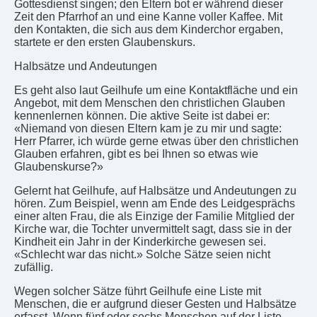
Gottesdienst singen; den Eltern bot er während dieser
Zeit den Pfarrhof an und eine Kanne voller Kaffee. Mit
den Kontakten, die sich aus dem Kinderchor ergaben,
startete er den ersten Glaubenskurs.
Halbsätze und Andeutungen
Es geht also laut Geilhufe um eine Kontaktfläche und ein
Angebot, mit dem Menschen den christlichen Glauben
kennenlernen können. Die aktive Seite ist dabei er:
«Niemand von diesen Eltern kam je zu mir und sagte:
Herr Pfarrer, ich würde gerne etwas über den christlichen
Glauben erfahren, gibt es bei Ihnen so etwas wie
Glaubenskurse?»
Gelernt hat Geilhufe, auf Halbsätze und Andeutungen zu
hören. Zum Beispiel, wenn am Ende des Leidgesprächs
einer alten Frau, die als Einzige der Familie Mitglied der
Kirche war, die Tochter unvermittelt sagt, dass sie in der
Kindheit ein Jahr in der Kinderkirche gewesen sei.
«Schlecht war das nicht.» Solche Sätze seien nicht
zufällig.
Wegen solcher Sätze führt Geilhufe eine Liste mit
Menschen, die er aufgrund dieser Gesten und Halbsätze
erfasst. Wenn fünf oder sechs Menschen auf der Liste