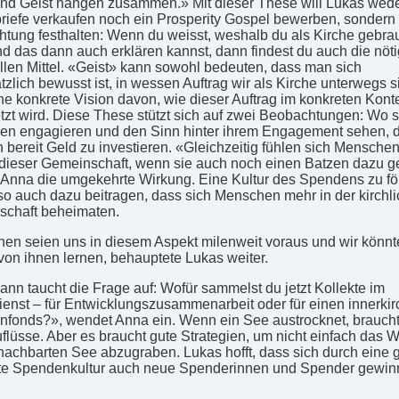
nd Geist hängen zusammen.» Mit dieser These will Lukas wed
riefe verkaufen noch ein Prosperity Gospel bewerben, sondern
tung festhalten: Wenn du weisst, weshalb du als Kirche gebra
und das dann auch erklären kannst, dann findest du auch die nöt
ellen Mittel. «Geist» kann sowohl bedeuten, dass man sich
zlich bewusst ist, in wessen Auftrag wir als Kirche unterwegs si
ne konkrete Vision davon, wie dieser Auftrag im konkreten Kont
zt wird. Diese These stützt sich auf zwei Beobachtungen: Wo s
n engagieren und den Sinn hinter ihrem Engagement sehen, d
h bereit Geld zu investieren. «Gleichzeitig fühlen sich Menschen
l dieser Gemeinschaft, wenn sie auch noch einen Batzen dazu 
 Anna die umgekehrte Wirkung. Eine Kultur des Spendens zu fö
so auch dazu beitragen, dass sich Menschen mehr in der kirchl
chaft beheimaten.
chen seien uns in diesem Aspekt milenweit voraus und wir könnt
on ihnen lernen, behauptete Lukas weiter.
ann taucht die Frage auf: Wofür sammelst du jetzt Kollekte im
ienst – für Entwicklungszusammenarbeit oder für einen innerkir
fonds?», wendet Anna ein. Wenn ein See austrocknet, braucht
flüsse. Aber es braucht gute Strategien, um nicht einfach das 
achbarten See abzugraben. Lukas hofft, dass sich durch eine 
te Spendenkultur auch neue Spenderinnen und Spender gewi