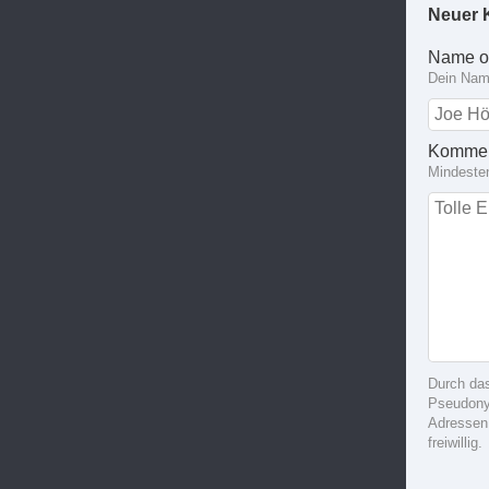
Neuer 
Name o
Dein Name
Kommen
Mindeste
Durch da
Pseudonym
Adressen
freiwillig.