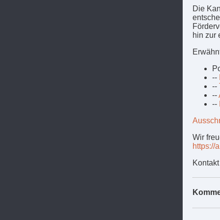
Die Kan
entsche
Förderv
hin zur
Erwähn
Po
--
--
--
--
Ausschr
Wir fre
https:/
Kontakt
Komme