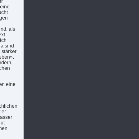
er
 eine
ucht
igen
nd, als
ext
ich
a sind
 stärker
geben»,
rdern,
ichen
en eine
chlichen
 er
Wasser
gut
nnen