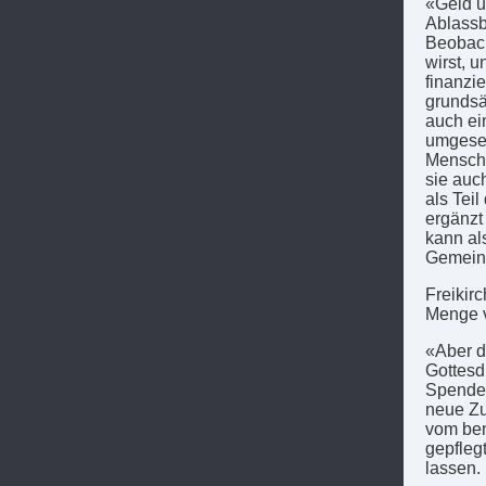
«Geld u
Ablassb
Beobach
wirst, 
finanzi
grundsät
auch ei
umgeset
Mensche
sie auc
als Tei
ergänzt
kann al
Gemeins
Freikir
Menge v
«Aber d
Gottesd
Spenden
neue Zu
vom ben
gepfleg
lassen.