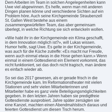
Dem Arbeiten im Team in solchen Angelegenheiten kann
Uwe viel abgewinnen. Es helfe, wenn man mit anderen
Dingen planen könne und verschiedene Sichten auf ein
Problem höre. Auch seine Kirchgemeinde Straubenzell
St. Gallen West bestehe aus einem
zusammengewürfelten Team, das aber gemeinsam
überlegt, in welche Richtung sie sich entwickeln wollen.
«Wie habt ihr in der Kirchgemeinde ein Klima geschafft,
in dem Innovation möglich ist?», will Lukas wissen.
Humor helfe, sagt Uwe. Es gelte in der Kirchgemeinde,
was auch für die Küche zutreffe: «Es macht nur Freude,
wenn auch einmal etwas in die Hose gehen kann.» Wenn
einmal in einem Gottesdienst ein Element vorkommt, das
nicht funktioniert, sei das doch nicht tragisch, man ändere
es einfach wieder ab.
So sei das 2017 gewesen, als er gerade frisch in die
Kirchgemeinde kam. Im Reformationstheater mit vielen
Stationen und sehr vielen Mitarbeiterinnen und
Mitarbeiter habe es ganz viele Beteiligungsmöglichkeiten
gegeben. In den letzten Jahren haben sie predigtfreie
Gottesdienste ausprobiert. Jahre später zersägten sie
eine Kanzel, machten einen Abendmahlstisch daraus und
feierten Gottesdienst um diesen Tisch herum.