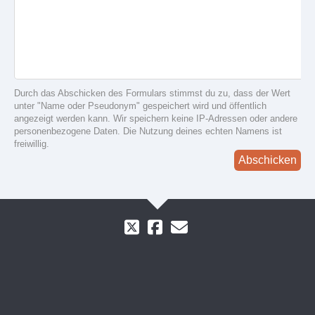
Durch das Abschicken des Formulars stimmst du zu, dass der Wert
unter "Name oder Pseudonym" gespeichert wird und öffentlich
angezeigt werden kann. Wir speichern keine IP-Adressen oder andere
personenbezogene Daten. Die Nutzung deines echten Namens ist
freiwillig.
Abschicken