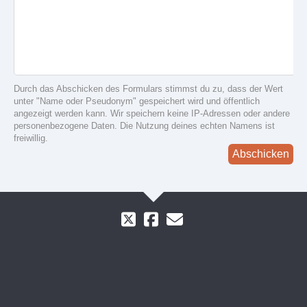
Durch das Abschicken des Formulars stimmst du zu, dass der Wert
unter "Name oder Pseudonym" gespeichert wird und öffentlich
angezeigt werden kann. Wir speichern keine IP-Adressen oder andere
personenbezogene Daten. Die Nutzung deines echten Namens ist
freiwillig.
Abschicken